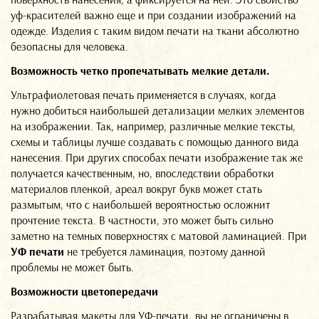
np@p
уф-красителей важно еще и при создании изображений на
одежде. Изделия с таким видом печати на ткани абсолютно
безопасны для человека.
Возможность четко пропечатывать мелкие детали.
Ультрафиолетовая печать применяется в случаях, когда
нужно добиться наибольшей детализации мелких элементов
на изображении. Так, например, различные мелкие тексты,
схемы и таблицы лучше создавать с помощью данного вида
нанесения. При других способах печати изображение так же
получается качественным, но, впоследствии обработки
материалов пленкой, ареал вокруг букв может стать
размытым, что с наибольшей вероятностью осложнит
прочтение текста. В частности, это может быть сильно
заметно на темных поверхностях с матовой ламинацией. При
УФ печати
не требуется ламинация, поэтому данной
проблемы не может быть.
Возможности цветопередачи
Разрабатывая макеты для УФ-печати, вы не ограничены в