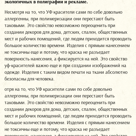
экологичных в полиграфии и рекламе.
Несмотря на то, что УФ красители сами по себе довольно
аллергенны, при полимеризации они перестают быть
Мин
таковыми. Это свойство невозможно переоценить при
:
создании декоров для дома, детских, спален, общественных
Про
мест и рабочих помещений, где людям приходится проводить
Нез
большое количество времени. Изделия с прямым нанесением
58В
не токсичны еще и потому, что краска не разъедает
пн-
пт:
поверхность нанесения, а фиксируется на ней. Это свойство
9:00
уф-красителей важно еще и при создании изображений на
-
одежде. Изделия с таким видом печати на ткани абсолютно
18:0
безопасны для человека.
сб-
вс:
отря на то, что УФ красители сами по себе довольно
вых
аллергенны, при полимеризации они перестают быть
+375
таковыми. Это свойство невозможно переоценить при
44
создании декоров для дома, детских, спален, общественных
594-
мест и рабочих помещений, где людям приходится проводить
88-
большое количество времени. Изделия с прямым нанесением
88
не токсичны еще и потому, что краска не разъедает
|
поверхность нанесения, а фиксируется на ней. Это свойство